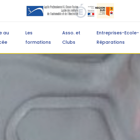
e au
Les
Asso. et
Entreprises-Ecole-
cée
formations
Clubs
Réparations