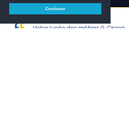
Continuer
Votre Lycée des métiers G. Cisson
vous souhaite une agréable visite.
OFFRES D'EMPLOIS POUR NOS
ELEVES