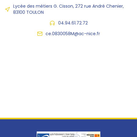
Lycée des métiers G. Cisson, 272 rue André Chenier,
83100 TOULON
04.94.61.72.72
ce.0830058M@ac-nice.fr