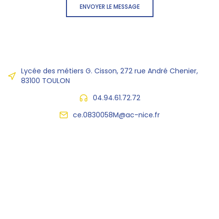
ENVOYER LE MESSAGE
Lycée des métiers G. Cisson, 272 rue André Chenier,
83100 TOULON
04.94.61.72.72
ce.0830058M@ac-nice.fr