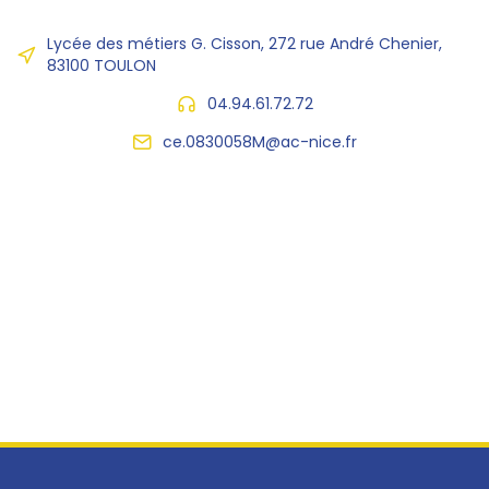
Lycée des métiers G. Cisson, 272 rue André Chenier,
83100 TOULON
04.94.61.72.72
ce.0830058M@ac-nice.fr