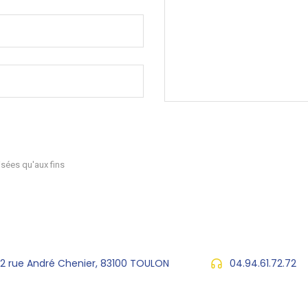
sées qu'aux fins
72 rue André Chenier, 83100 TOULON
04.94.61.72.72