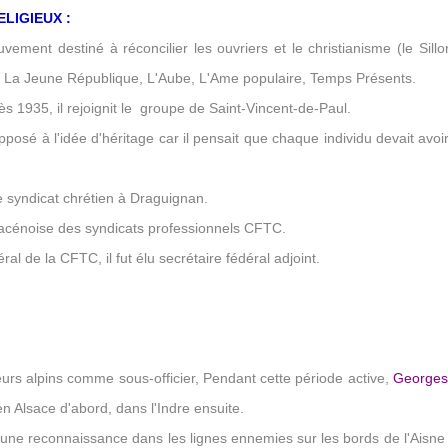
LIGIEUX :
vement destiné à réconcilier les ouvriers et le christianisme (le Sill
ns La Jeune République, L'Aube, L'Ame populaire, Temps Présents.
ès 1935, il rejoignit le groupe de Saint-Vincent-de-Paul.
opposé à l'idée d'héritage car il pensait que chaque individu devait av
e syndicat chrétien à Draguignan.
dracénoise des syndicats professionnels CFTC.
al de la CFTC, il fut élu secrétaire fédéral adjoint.
urs alpins comme sous-officier, Pendant cette période active,
Georges
 en Alsace d'abord, dans l'Indre ensuite.
d'une reconnaissance dans les lignes ennemies sur les bords de l'Aisne