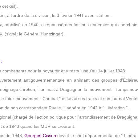
 cet œil).
e, à l'ordre de la division, le 3 février 1941 avec citation :
, mobilisé en 1940, a repoussé des factions ennemies qui cherchaient à
». (signé: le Général Huntzinger).
:
combattants pour la noyauter et y resta jusqu'au 14 juillet 1943.
ouvertement antigouvernementale en animant des groupes d'Éclaire
émoignage chrétien, il animait à Draguignan le mouvement " Temps nou
 futur mouvement " Combat " diffusait ses tracts et son journal Vérité
 de son correspondant Ruelle, il adhéra en 1942 à " Libération ".
égional (chargé de l'action politique pour l'arrondissement de Draguigna
but de 1943 quand les MUR se créèrent.
emps de 1943,
Georges Cisson
devint le chef départemental de " Libérat