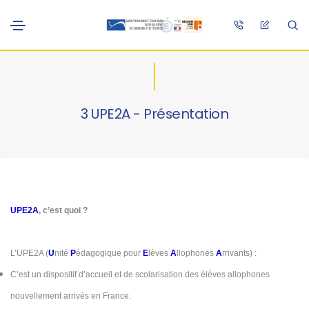
3 UPE2A - Présentation
UPE2A
, c’est quoi ?
L’UPE2A (
U
nité
P
édagogique pour
E
lèves
A
llophones
A
rrivants) :
C’est un dispositif d’accueil et de scolarisation des élèves allophones
nouvellement arrivés en France.